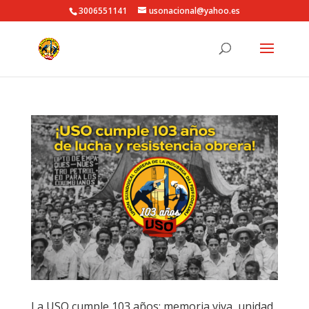
3006551141
usonacional@yahoo.es
La USO cumple 103 años: memoria viva, unidad