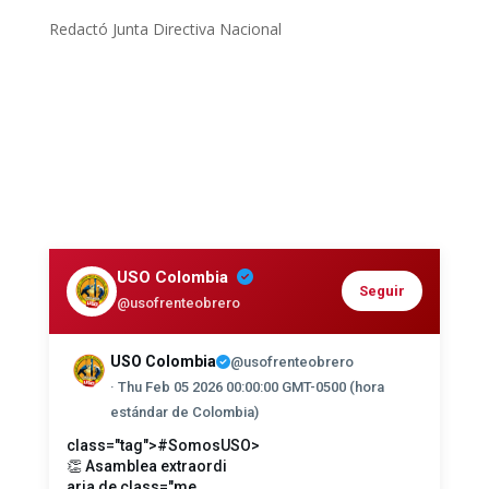
Redactó Junta Directiva Nacional
USO Colombia
Seguir
@usofrenteobrero
USO Colombia
@usofrenteobrero
· Thu Feb 05 2026 00:00:00 GMT-0500 (hora
estándar de Colombia)
class="tag">#SomosUSO
>
👏 Asamblea extraordi
aria de
class="me