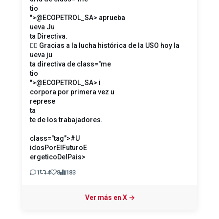
tio
">@ECOPETROL_SA
> aprueba
ueva Ju
ta Directiva.
☝🏻 Gracias a la lucha histórica de la USO hoy la
ueva ju
ta directiva de
class="me
tio
">@ECOPETROL_SA
> i
corpora por primera vez u
represe
ta
te de los trabajadores.
class="tag">#U
idosPorElFuturoE
ergeticoDelPais
>
1
4
8
183
USO Colombia
Ver más en X →
@usofrenteobrero
· 12:02 p. m. · 5 feb. 2026