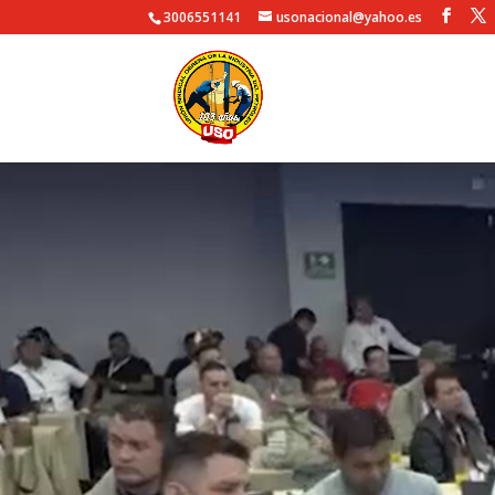
3006551141
usonacional@yahoo.es