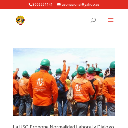
3006551141
usonacional@yahoo.es
La USO Propone Normalidad Laboral y Dialogo