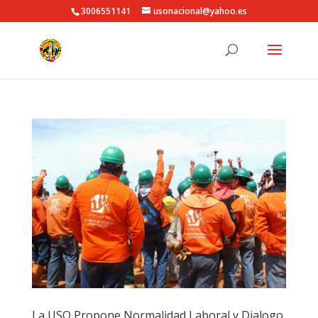
3006551141
usonacional@yahoo.es
La USO Propone Normalidad Laboral y Dialogo