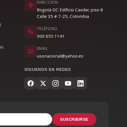
DIRECCIÓN
Bogotá DC Edificio Caxdac piso 8
Calle 35 # 7-25, Colombia
l
TELÉFONO
300 655 1141
as
EMAIL
usonacional@yahoo.es
SÍGUENOS EN REDES
SUSCRIBIRSE