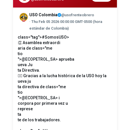
USO Colombia
@usofrenteobrero
· Thu Feb 05 2026 00:00:00 GMT-0500 (hora
estándar de Colombia)
class="tag">#SomosUSO
>
👏 Asamblea extraordi
aria de
class="me
tio
">@ECOPETROL_SA
> aprueba
ueva Ju
ta Directiva.
☝🏻 Gracias a la lucha histórica de la USO hoy la
ueva ju
ta directiva de
class="me
tio
">@ECOPETROL_SA
> i
corpora por primera vez u
represe
ta
te de los trabajadores.