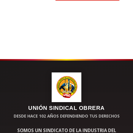
ía e
ergética del país y se promueva u
a tra
sició
e
ergética justa.
class="tag">#U
idosPorElFuturoE
ergeticoDelPais
>
1
3
4
0
UNIÓN SINDICAL OBRERA
DESDE HACE 102 AÑOS DEFENDIENDO TUS DERECHOS
SOMOS UN SINDICATO DE LA INDUSTRIA DEL