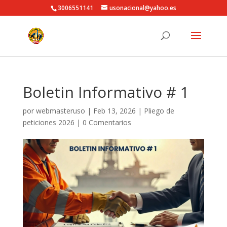
3006551141
usonacional@yahoo.es
Boletin Informativo # 1
por
webmasteruso
|
Feb 13, 2026
|
Pliego de
peticiones 2026
|
0 Comentarios