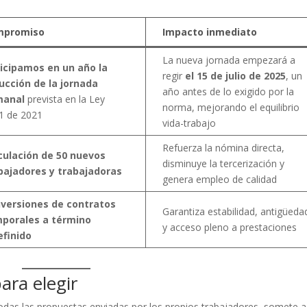
mpromiso
Impacto inmediato
La nueva jornada empezará a
icipamos en un año la
regir
el 15 de julio de 2025
, un
ucción de la jornada
año antes de lo exigido por la
manal
prevista en la Ley
norma, mejorando el equilibrio
1 de 2021
vida-trabajo
Refuerza la nómina directa,
culación de 50 nuevos
disminuye la tercerización y
bajadores y trabajadoras
genera empleo de calidad
versiones de contratos
Garantiza estabilidad, antigüeda
porales a término
y acceso pleno a prestaciones
efinido
ara elegir
todas las propuestas enviadas por los propios trabajadores, somete a