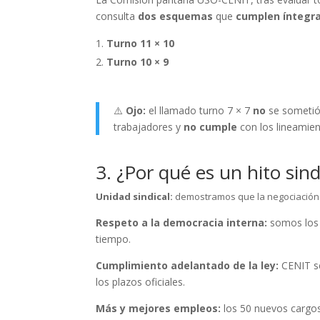
consulta
dos esquemas
que
cumplen ínteg
Turno 11 × 10
Turno 10 × 9
⚠️
Ojo:
el llamado turno 7 × 7
no
se sometió
trabajadores y
no cumple
con los lineamien
3. ¿Por qué es un hito sind
Unidad sindical:
demostramos que la negociación co
Respeto a la democracia interna:
somos los 
tiempo.
Cumplimiento adelantado de la ley:
CENIT se
los plazos oficiales.
Más y mejores empleos:
los 50 nuevos cargos 