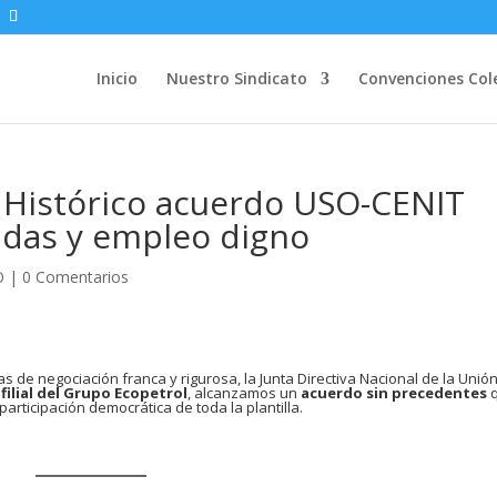
Inicio
Nuestro Sindicato
Convenciones Col
 Histórico acuerdo USO-CENIT
adas y empleo digno
O
|
0 Comentarios
s de negociación franca y rigurosa, la Junta Directiva Nacional de la Unió
 filial del Grupo Ecopetrol
, alcanzamos un
acuerdo sin precedentes
 participación democrática de toda la plantilla.