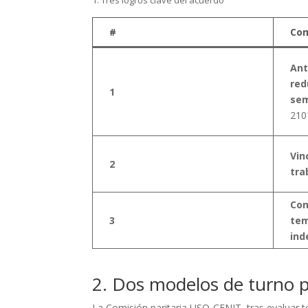
1. Tres logros clave del acuerdo
#
Co
Ant
red
1
se
210
Vin
2
tra
Con
3
tem
ind
2. Dos modelos de turno p
La Comisión paritaria USO-CENIT, tras evaluar 