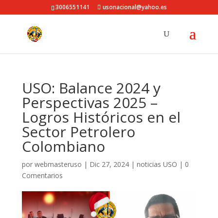
3006551141
usonacional@yahoo.es
USO: Balance 2024 y
Perspectivas 2025 –
Logros Históricos en el
Sector Petrolero
Colombiano
por
webmasteruso
|
Dic 27, 2024
|
noticias USO
|
0
Comentarios