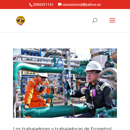
3006551141
usonacional@yahoo.es
Los trabajadores y trabajadoras de Ecopetrol