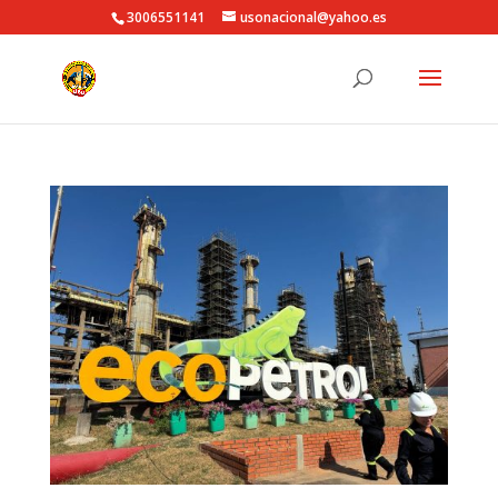
3006551141
usonacional@yahoo.es