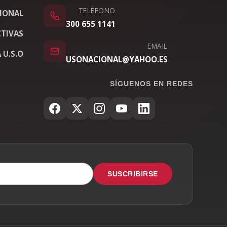
TELÉFONO
IONAL
300 655 1141
TIVAS
EMAIL
 U.S.O
USONACIONAL@YAHOO.ES
SÍGUENOS EN REDES
SUSCRIBIRSE