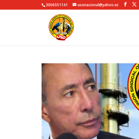
3006551141
usonacional@yahoo.es