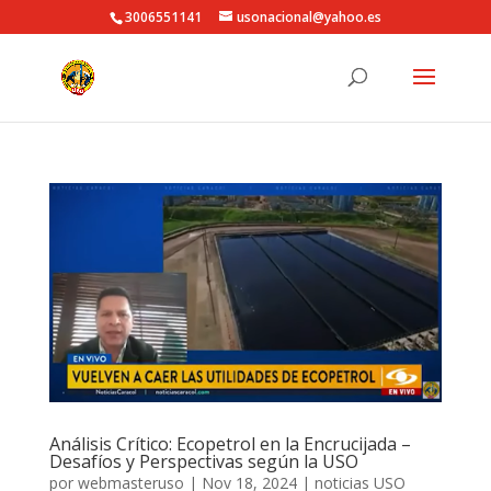
3006551141
usonacional@yahoo.es
Análisis Crítico: Ecopetrol en la Encrucijada –
Desafíos y Perspectivas según la USO
por
webmasteruso
|
Nov 18, 2024
|
noticias USO