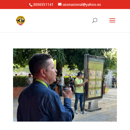
3006551141
usonacional@yahoo.es