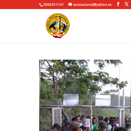
3006551141
usonacional@yahoo.es