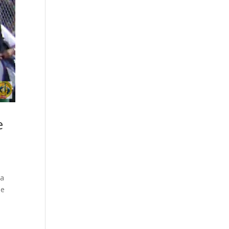
e
la
ue