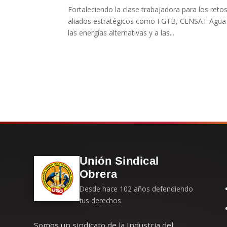
Fortaleciendo la clase trabajadora para los reto
aliados estratégicos como FGTB, CENSAT Agua Vi
las energías alternativas y a las...
Unión Sindical
Obrera
Desde hace 102 años defendiendo
tus derechos
Somos un sindicato de la Industria del