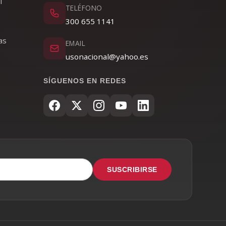
l
TELÉFONO
300 655 1141
as
EMAIL
usonacional@yahoo.es
SÍGUENOS EN REDES
SUSCRIBIRSE