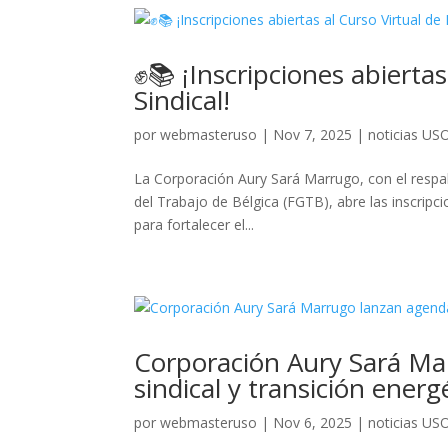
✊📚 ¡Inscripciones abierta
Sindical!
por
webmasteruso
|
Nov 7, 2025
|
noticias US
La Corporación Aury Sará Marrugo, con el respald
del Trabajo de Bélgica (FGTB), abre las inscrip
para fortalecer el...
Corporación Aury Sará Ma
sindical y transición energ
por
webmasteruso
|
Nov 6, 2025
|
noticias US