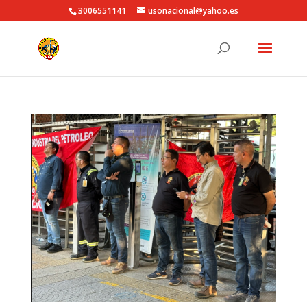
3006551141
usonacional@yahoo.es