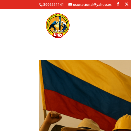
3006551141
usonacional@yahoo.es