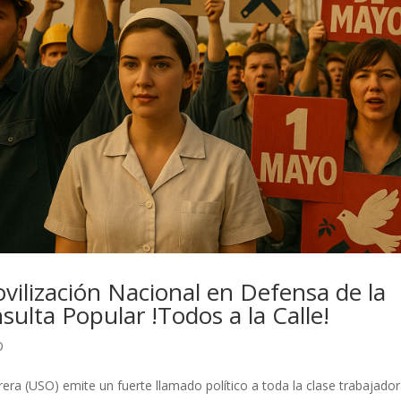
vilización Nacional en Defensa de la
sulta Popular !Todos a la Calle!
O
rera (USO) emite un fuerte llamado político a toda la clase trabajador